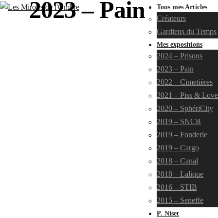
2023 – Pain
Tous mes Articles
Créateurs
Gardiens du Temps
Mes expositions
2024 – Prisons
2023 – Pain
2022 – Cimetières
2021 – Piss & Love
2020 – SphériCity
2019 – SNCB
2019 – Fonderie
2019 – Cargo
2018 – Canal
2018 – Lalique
2016 – STIB
2015 – Seneffe
P. Niset